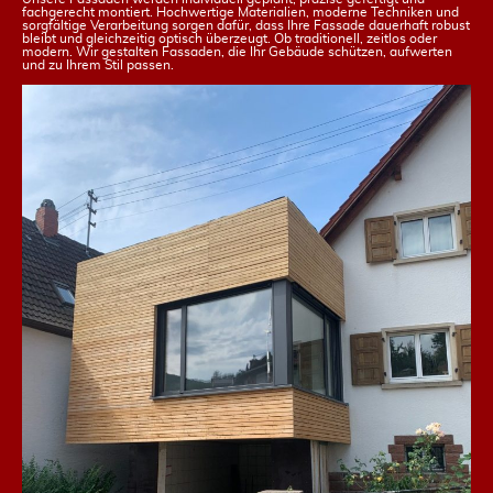
fachgerecht montiert. Hochwertige Materialien, moderne Techniken und
sorgfältige Verarbeitung sorgen dafür, dass Ihre Fassade dauerhaft robust
bleibt und gleichzeitig optisch überzeugt. Ob traditionell, zeitlos oder
modern. Wir gestalten Fassaden, die Ihr Gebäude schützen, aufwerten
und zu Ihrem Stil passen.