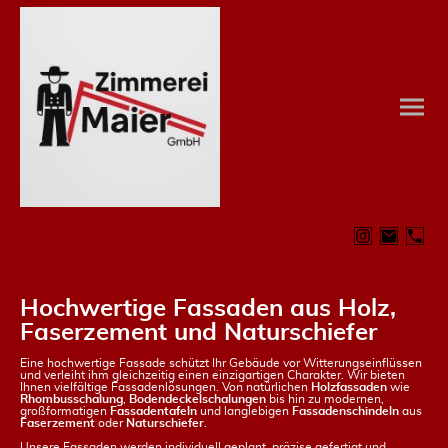
Hochwertige Fassaden aus Holz,
Faserzement und Naturschiefer
Eine hochwertige Fassade schützt Ihr Gebäude vor Witterungseinflüssen
und verleiht ihm gleichzeitig einen einzigartigen Charakter. Wir bieten
Ihnen vielfältige Fassadenlösungen. Von natürlichen
Holzfassaden
wie
Rhombusschalung
,
Bodendeckelschalungen
bis hin zu modernen,
großformatigen
Fassadentafeln
und langlebigen
Fassadenschindeln
aus
Faserzement
oder
Naturschiefer
.
Unsere Fassaden werden individuell geplant, präzise gefertigt und